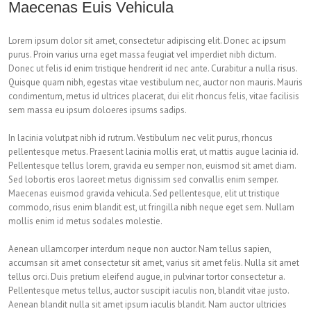
Maecenas Euis Vehicula
Lorem ipsum dolor sit amet, consectetur adipiscing elit. Donec ac ipsum
purus. Proin varius urna eget massa feugiat vel imperdiet nibh dictum.
Donec ut felis id enim tristique hendrerit id nec ante. Curabitur a nulla risus.
Quisque quam nibh, egestas vitae vestibulum nec, auctor non mauris. Mauris
condimentum, metus id ultrices placerat, dui elit rhoncus felis, vitae facilisis
sem massa eu ipsum doloeres ipsums sadips.
In lacinia volutpat nibh id rutrum. Vestibulum nec velit purus, rhoncus
pellentesque metus. Praesent lacinia mollis erat, ut mattis augue lacinia id.
Pellentesque tellus lorem, gravida eu semper non, euismod sit amet diam.
Sed lobortis eros laoreet metus dignissim sed convallis enim semper.
Maecenas euismod gravida vehicula. Sed pellentesque, elit ut tristique
commodo, risus enim blandit est, ut fringilla nibh neque eget sem. Nullam
mollis enim id metus sodales molestie.
Aenean ullamcorper interdum neque non auctor. Nam tellus sapien,
accumsan sit amet consectetur sit amet, varius sit amet felis. Nulla sit amet
tellus orci. Duis pretium eleifend augue, in pulvinar tortor consectetur a.
Pellentesque metus tellus, auctor suscipit iaculis non, blandit vitae justo.
Aenean blandit nulla sit amet ipsum iaculis blandit. Nam auctor ultricies