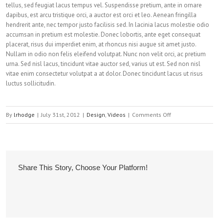
tellus, sed feugiat lacus tempus vel. Suspendisse pretium, ante in ornare
dapibus, est arcu tristique orci, a auctor est orci et leo. Aenean fringilla
hendrerit ante, nec tempor justo facilisis sed. In lacinia lacus molestie odio
accumsan in pretium est molestie. Donec lobortis, ante eget consequat
placerat, risus dui imperdiet enim, at rhoncus nisi augue sit amet justo.
Nullam in odio non felis eleifend volutpat. Nunc non velit orci, ac pretium
urna. Sed nisl lacus, tincidunt vitae auctor sed, varius ut est. Sed non nisl
vitae enim consectetur volutpat a at dolor. Donec tincidunt lacus ut risus
luctus sollicitudin.
on
By
lrhodge
|
July 31st, 2012
|
Design
,
Videos
|
Comments Off
Maecenas
Euis
Vehicula
Share This Story, Choose Your Platform!