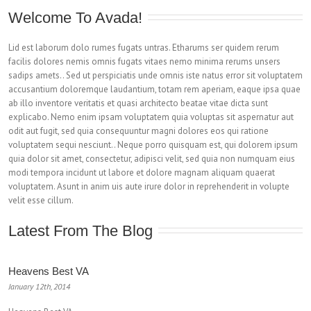
Welcome To Avada!
Lid est laborum dolo rumes fugats untras. Etharums ser quidem rerum
facilis dolores nemis omnis fugats vitaes nemo minima rerums unsers
sadips amets.. Sed ut perspiciatis unde omnis iste natus error sit voluptatem
accusantium doloremque laudantium, totam rem aperiam, eaque ipsa quae
ab illo inventore veritatis et quasi architecto beatae vitae dicta sunt
explicabo. Nemo enim ipsam voluptatem quia voluptas sit aspernatur aut
odit aut fugit, sed quia consequuntur magni dolores eos qui ratione
voluptatem sequi nesciunt.. Neque porro quisquam est, qui dolorem ipsum
quia dolor sit amet, consectetur, adipisci velit, sed quia non numquam eius
modi tempora incidunt ut labore et dolore magnam aliquam quaerat
voluptatem. Asunt in anim uis aute irure dolor in reprehenderit in volupte
velit esse cillum.
Latest From The Blog
Heavens Best VA
January 12th, 2014