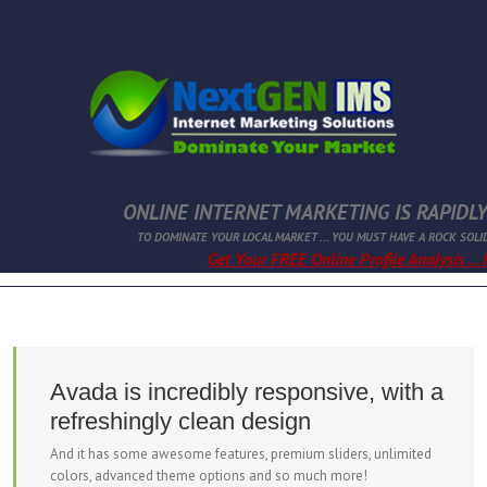
ONLINE INTERNET MARKETING IS RAPIDLY
TO DOMINATE YOUR LOCAL MARKET ... YOU MUST HAVE A ROCK SOLI
Get Your FREE Online Profile Analysis ...
Avada is incredibly responsive, with a
refreshingly clean design
And it has some awesome features, premium sliders, unlimited
colors, advanced theme options and so much more!